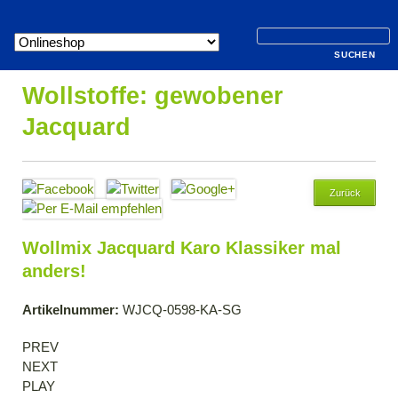
Navigation
überspringen
Wollstoffe: gewobener
Jacquard
Zurück
Wollmix Jacquard Karo Klassiker mal
anders!
Artikelnummer:
WJCQ-0598-KA-SG
PREV
NEXT
PLAY