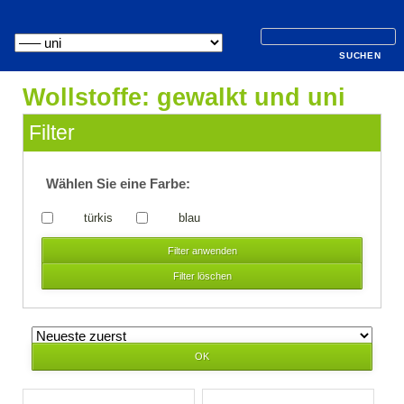
Navigation
überspringen
Wollstoffe: gewalkt und uni
Filter
Wählen Sie eine Farbe:
türkis
blau