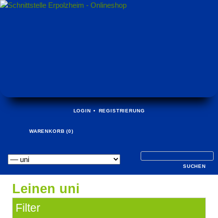
NAVIGATION
LOGIN
REGISTRIERUNG
ÜBERSPRINGEN
WARENKORB (0)
Navigation
überspringen
Leinen uni
Filter